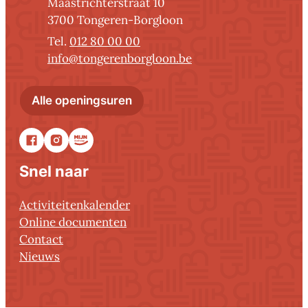
Adres
Maastrichterstraat 10
,
3700
Tongeren-Borgloon
012 80 00 00
E-mail
info
@
tongerenborgloon.be
Administratief centrum Tonger
Alle openingsuren
Facebook
Instagram
Stadsapp
Snel naar
Activiteitenkalender
Online documenten
Contact
Nieuws