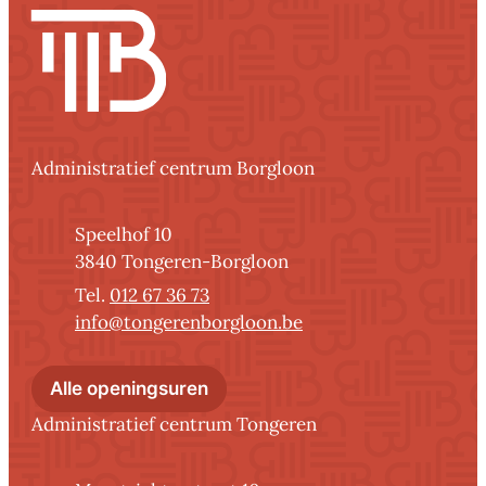
Contact
Administratief centrum Borgloon
Adres
Speelhof 10
,
3840
Tongeren-Borgloon
012 67 36 73
E-mail
info
@
tongerenborgloon.be
Administratief centrum Borglo
Alle openingsuren
Administratief centrum Tongeren