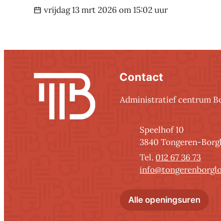
Laatst bijgewerkt op
vrijdag 13 mrt 2026 om 15:02 uur
Contact
Contact
Administratief centrum B
Adres
Speelhof 10
,
3840
Tongeren-Borg
012 67 36 73
E-mail
info
@
tongerenborgl
Admi
Alle openingsuren