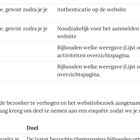
ie, gewist zodra je je
Authenticatie op de website
ie, gewist zodra je je
Noodzakelijk voor het aanmelden 
website
Bijhouden welke weergave (Lijst of
activiteiten overzichtspagina.
Bijhouden welke weergave (Lijst of
overzichtspagina.
e bezoeker te verhogen en het websitebezoek aangenamer
vraag kreeg om deel te nemen aan een enquête zodat we je
Doel
 zodra je
De laatst bezochte themapagina bijhouden om 