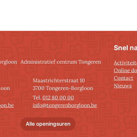
Snel n
orgloon
Administratief centrum Tongeren
Activitei
Online d
Contact
Adres
Maastrichterstraat 10
Nieuws
,
loon
3700
Tongeren-Borgloon
012 80 00 00
E-mail
oon.be
info
@
tongerenborgloon.be
nistratief centrum Borgloon
Administratief centrum T
Alle openingsuren