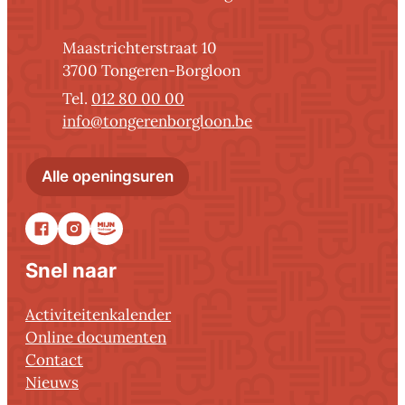
Adres
Maastrichterstraat 10
,
3700
Tongeren-Borgloon
012 80 00 00
E-mail
info
@
tongerenborgloon.be
Administratief centrum Tonger
Alle openingsuren
Facebook
Instagram
Stadsapp
Snel naar
Activiteitenkalender
Online documenten
Contact
Nieuws