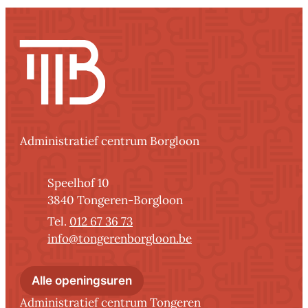
Contact
Administratief centrum Borgloon
Adres
Speelhof 10
,
3840
Tongeren-Borgloon
012 67 36 73
E-mail
info
@
tongerenborgloon.be
Administratief centrum Borglo
Alle openingsuren
Administratief centrum Tongeren