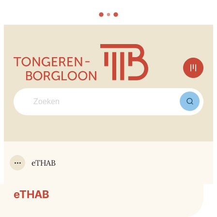
Naar inhoud
Tongeren-Borgloon
Men
Waarmee kunnen we jou helpen?
Zoek
eTHAB
Toon alle broodkruimel items
eTHAB