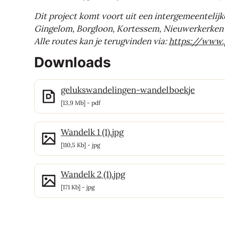
Dit project komt voort uit een intergemeentelij
Gingelom, Borgloon, Kortessem, Nieuwerkerken 
Alle routes kan je terugvinden via:
https://www.
Downloads
gelukswandelingen-wandelboekje
13,9 Mb
pdf
Wandelk 1 (1).jpg
110,5 Kb
jpg
Wandelk 2 (1).jpg
171 Kb
jpg