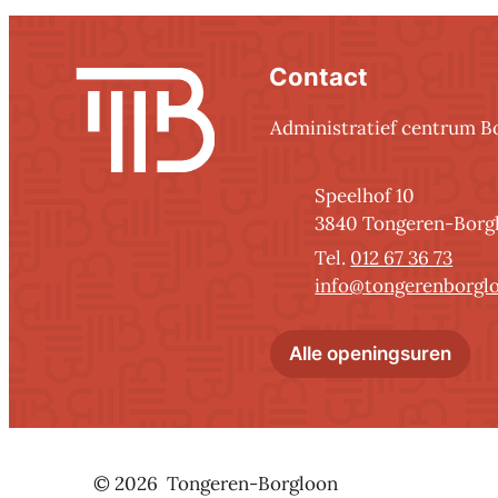
Contact
Contact
Administratief centrum B
Adres
Speelhof 10
,
3840
Tongeren-Borg
012 67 36 73
E-mail
info
@
tongerenborgl
Admi
Alle openingsuren
© 2026
Tongeren-Borgloon