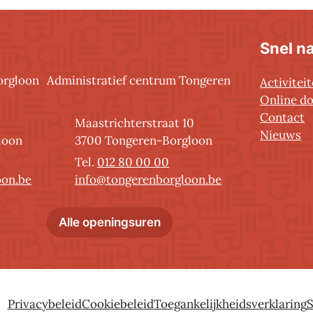
Snel n
orgloon
Administratief centrum Tongeren
Activitei
Online d
Contact
Adres
Maastrichterstraat 10
Nieuws
,
loon
3700
Tongeren-Borgloon
012 80 00 00
E-mail
oon.be
info
@
tongerenborgloon.be
nistratief centrum Borgloon
Administratief centrum T
Alle openingsuren
Privacybeleid
Cookiebeleid
Toegankelijkheidsverklaring
S