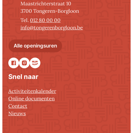
Adres
Maastrichterstraat 10
,
3700
Tongeren-Borgloon
012 80 00 00
E-mail
info
@
tongerenborgloon.be
Administratief centrum Tonger
Alle openingsuren
Facebook
Instagram
Stadsapp
Snel naar
Activiteitenkalender
Online documenten
Contact
Nieuws