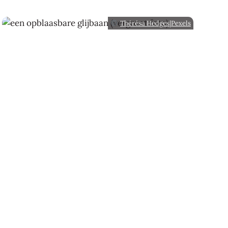
Thérésa Hedges|Pexels