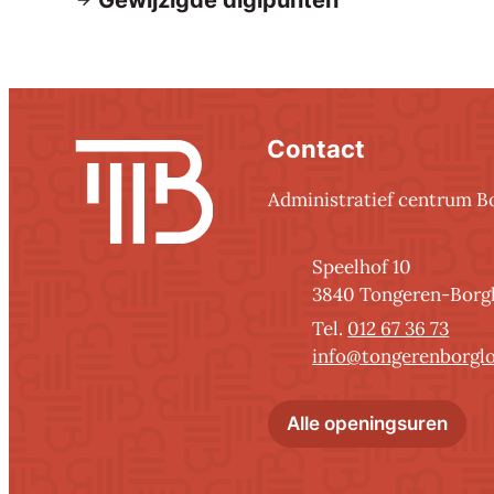
Gewijzigde digipunten
Contact
Contact
Administratief centrum B
Adres
Speelhof 10
,
3840
Tongeren-Borg
012 67 36 73
E-mail
info
@
tongerenborgl
Admi
Alle openingsuren