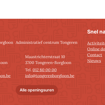
Snel n
orgloon
Administratief centrum Tongeren
Activitei
Online d
Contact
Adres
Maastrichterstraat 10
Nieuws
,
loon
3700
Tongeren-Borgloon
012 80 00 00
E-mail
oon.be
info
@
tongerenborgloon.be
nistratief centrum Borgloon
Administratief centrum T
Alle openingsuren