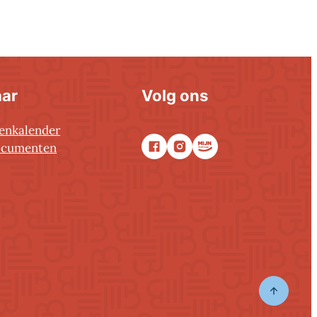
aar
Volg ons
tenkalender
ocumenten
Facebook
Instagram
Stadsapp
ongeren
Naar to