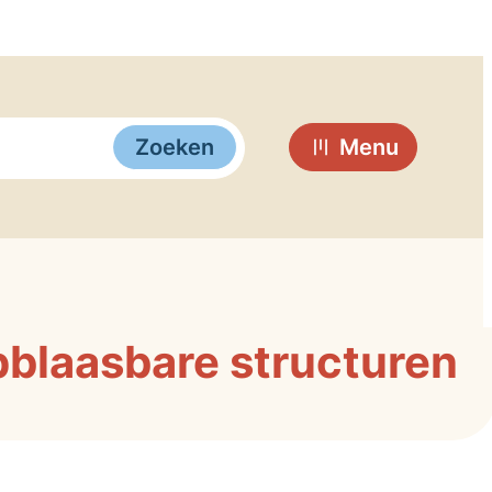
Zoeken
Menu
pblaasbare structuren