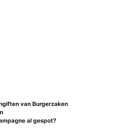
angiften van Burgerzaken
on
scampagne al gespot?