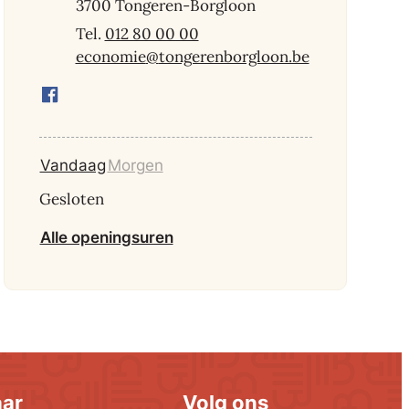
,
3700
Tongeren-Borgloon
012 80 00 00
E-mail
economie
@
tongerenborgloon.be
Facebook
Economie
Vandaag
Morgen
Gesloten
Economie
Alle openingsuren
aar
Volg ons