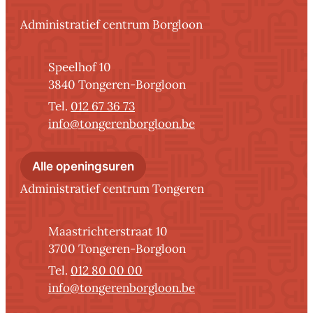
Contact
Administratief centrum Borgloon
Adres
Speelhof 10
,
3840
Tongeren-Borgloon
012 67 36 73
E-mail
info
@
tongerenborgloon.be
Administratief centrum Borglo
Alle openingsuren
Administratief centrum Tongeren
Adres
Maastrichterstraat 10
,
3700
Tongeren-Borgloon
012 80 00 00
E-mail
info
@
tongerenborgloon.be