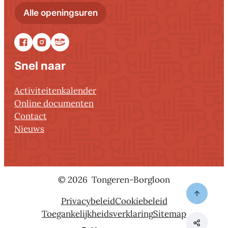
Administratief centrum Tonger
Alle openingsuren
Facebook
Instagram
Stadsapp
Snel naar
Activiteitenkalender
Online documenten
Contact
Nieuws
© 2026
Tongeren-Borgloon
Naar to
Privacybeleid
Cookiebeleid
Toegankelijkheidsverklaring
Sitemap
Deel de