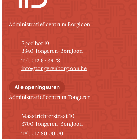
Contact
Administratief centrum Borgloon
Adres
Speelhof 10
,
3840
Tongeren-Borgloon
012 67 36 73
E-mail
info
@
tongerenborgloon.be
Administratief centrum Borglo
Alle openingsuren
Administratief centrum Tongeren
Adres
Maastrichterstraat 10
,
3700
Tongeren-Borgloon
012 80 00 00