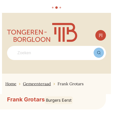
Naar inhoud
Tongeren-Borgloon
Men
Waarmee kunnen we jou helpen?
Zoek
Home
Gemeenteraad
Frank Grotars
Frank Grotars
Burgers Eerst