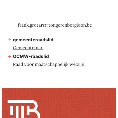
Contact
E-mail
frank.grotars
@
tongerenborgloon.be
Functies
gemeenteraadslid
Gemeenteraad
OCMW-raadslid
Raad voor maatschappelijk welzijn