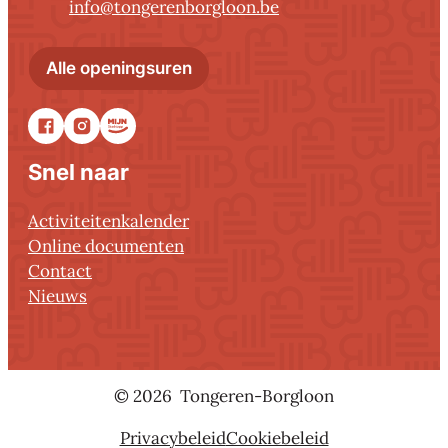
E-mail
info
@
tongerenborgloon.be
Administratief centrum Tonger
Alle openingsuren
Facebook
Instagram
Stadsapp
Snel naar
Activiteitenkalender
Online documenten
Contact
Nieuws
© 2026
Tongeren-Borgloon
Privacybeleid
Cookiebeleid