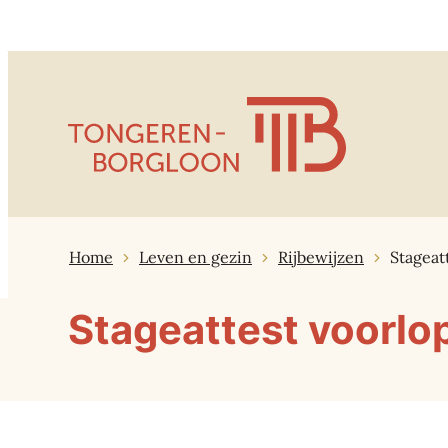
Naar inhoud
Tongeren-Borgloon
Home
Leven en gezin
Rijbewijzen
Stageatt
Stageattest voorlopi