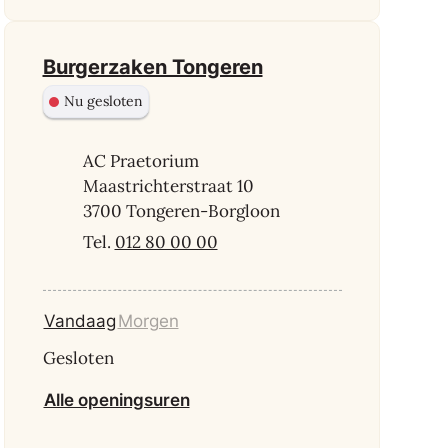
Burgerzaken Tongeren
Nu gesloten
Adres
AC Praetorium
Maastrichterstraat 10
,
3700
Tongeren-Borgloon
012 80 00 00
Vandaag
Morgen
Gesloten
Burgerzaken Tongeren
Alle openingsuren