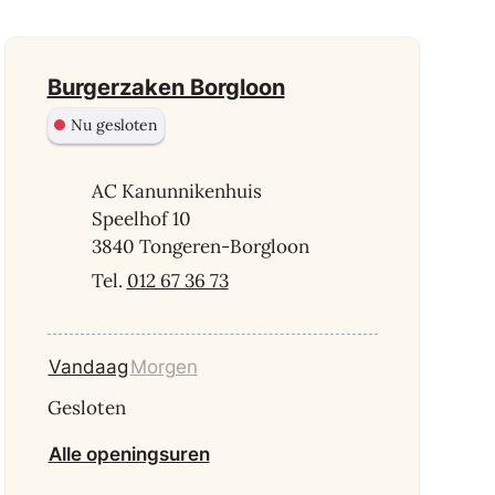
Contact
Burgerzaken Borgloon
Nu gesloten
Adres
AC Kanunnikenhuis
Speelhof 10
,
3840
Tongeren-Borgloon
012 67 36 73
Vandaag
Morgen
Gesloten
Burgerzaken Borgloon
Alle openingsuren