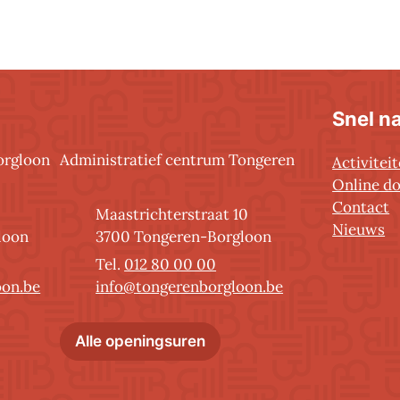
Snel n
orgloon
Administratief centrum Tongeren
Activitei
Online d
Contact
Adres
Maastrichterstraat 10
Nieuws
,
loon
3700
Tongeren-Borgloon
012 80 00 00
E-mail
oon.be
info
@
tongerenborgloon.be
nistratief centrum Borgloon
Administratief centrum T
Alle openingsuren