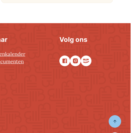
aar
Volg ons
tenkalender
ocumenten
Facebook
Instagram
Stadsapp
ongeren
Naar to