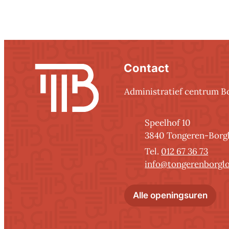
Contact
Contact
Administratief centrum B
Adres
Speelhof 10
,
3840
Tongeren-Borg
012 67 36 73
E-mail
info
@
tongerenborgl
Admi
Alle openingsuren