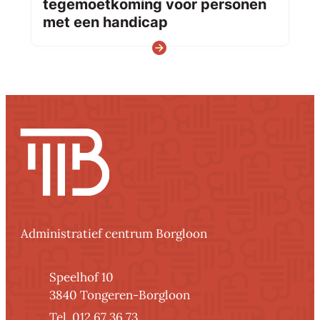
tegemoetkoming voor personen
met een handicap
Lees meer
Contact
Administratief centrum Borgloon
Adres
Speelhof 10
,
3840
Tongeren-Borgloon
012 67 36 73