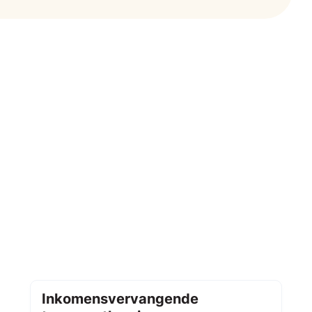
Inkomensvervangende tegemoetkoming vo
Inkomensvervangende