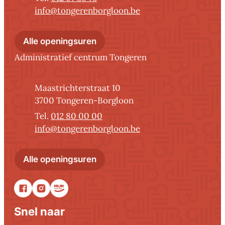
E-mail
info
@
tongerenborgloon.be
Administratief centrum Borglo
Alle openingsuren
Administratief centrum Tongeren
Adres
Maastrichterstraat 10
,
3700
Tongeren-Borgloon
012 80 00 00
E-mail
info
@
tongerenborgloon.be
Administratief centrum Tonger
Alle openingsuren
Facebook
Instagram
Stadsapp
Snel naar