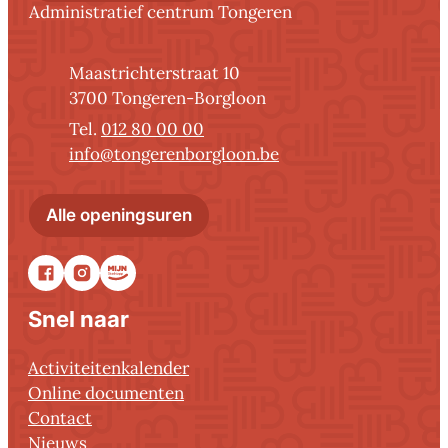
Administratief centrum Tongeren
Adres
Maastrichterstraat 10
,
3700
Tongeren-Borgloon
012 80 00 00
E-mail
info
@
tongerenborgloon.be
Administratief centrum Tonger
Alle openingsuren
Facebook
Instagram
Stadsapp
Snel naar
Activiteitenkalender
Online documenten
Contact
Nieuws