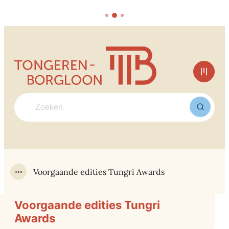
Naar inhoud
Tongeren-Borgloon
Men
Waarmee kunnen we jou helpen?
Zoek
Voorgaande edities Tungri Awards
Toon alle broodkruimel items
Voorgaande edities Tungri
Awards