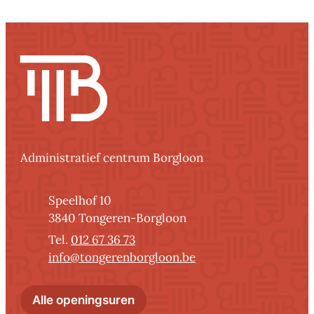
Contact
Administratief centrum Borgloon
Adres
Speelhof 10
,
3840
Tongeren-Borgloon
012 67 36 73
E-mail
info
@
tongerenborgloon.be
Administratief centrum Borglo
Alle openingsuren